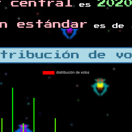
r central
202
es
n estándar
es de
tribución de v