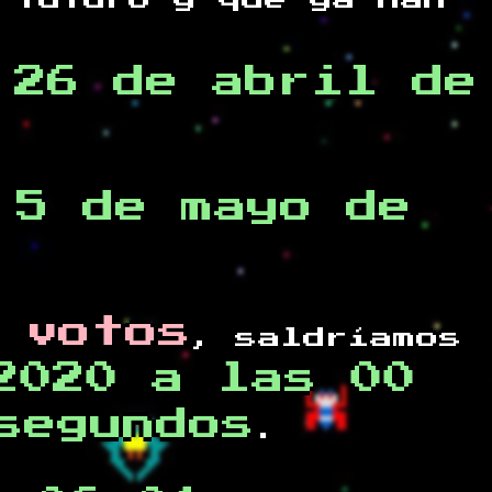
 futuro y
que ya han
,26 de abril de
 5 de mayo de
 votos
, saldríamos
2020 a las 00
segundos
.