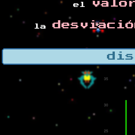
valo
el
desviació
la
dis