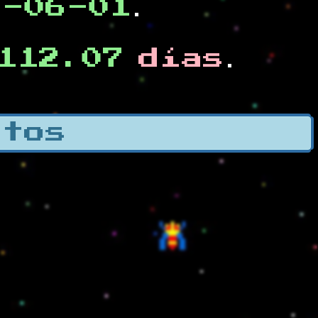
0-06-01
.
112.07
días
.
otos