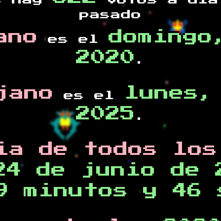
s hay
votos a día
pasado
ano
domingo
es el
2020
.
jano
lunes,
es el
2025
.
ia de todos los
24 de junio de 
9 minutos y 46 