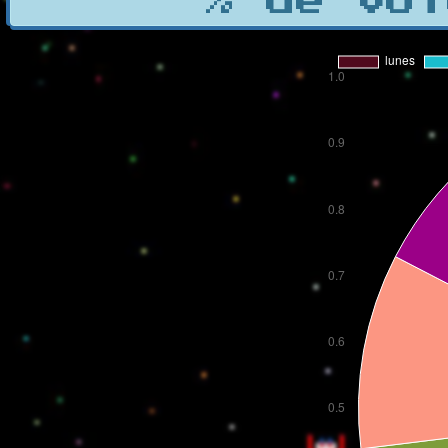
% de vot