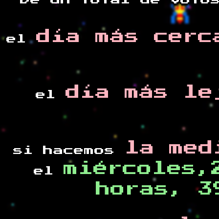
De un total de
voto
día más cerc
el
día más le
el
la med
si hacemos
miércoles,
el
horas, 3