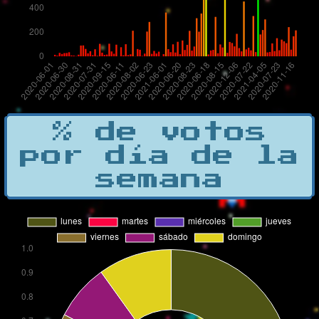
% de votos
por día de la
semana