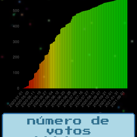
número de
votos