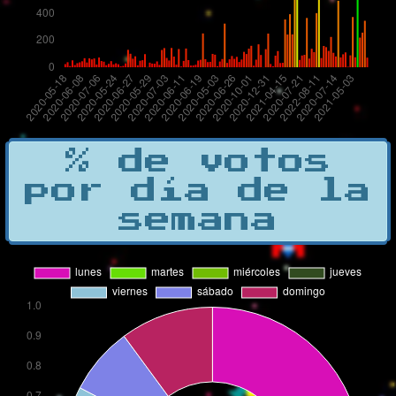
% de votos
por día de la
semana