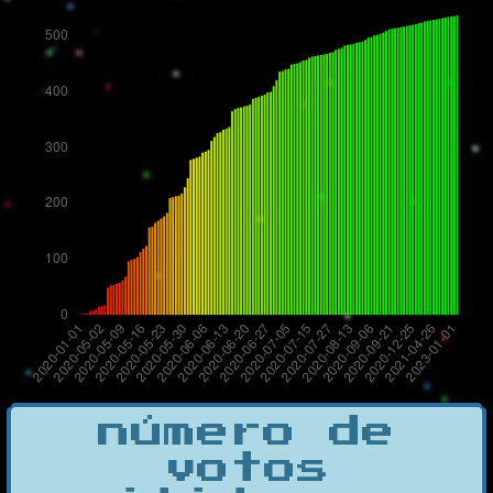
número de
votos