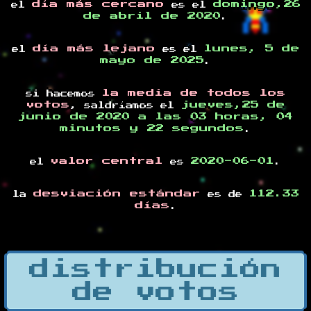
día más cercano
domingo,26
el
es el
de abril de 2020
.
día más lejano
lunes, 5 de
el
es el
mayo de 2025
.
la media de todos los
si hacemos
votos
jueves,25 de
, saldríamos el
junio de 2020 a las 03 horas, 04
minutos y 22 segundos
.
valor central
2020-06-01
el
es
.
desviación estándar
112.33
la
es de
días
.
distribución
de votos