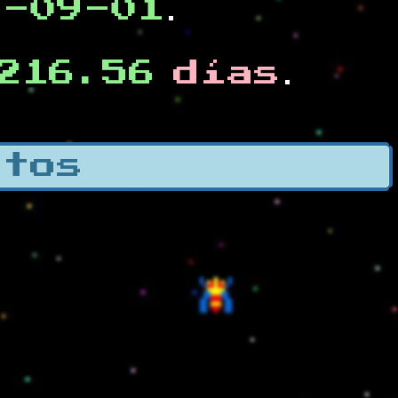
0-09-01
.
216.56
días
.
otos