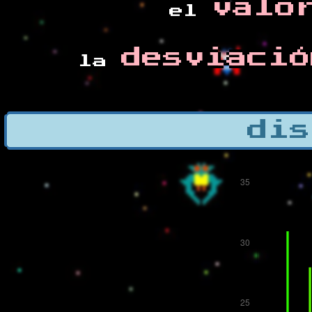
valo
el
desviació
la
dis