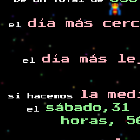
De un total de
día más cer
el
día más le
el
la med
si hacemos
sábado,31 
el
horas, 5