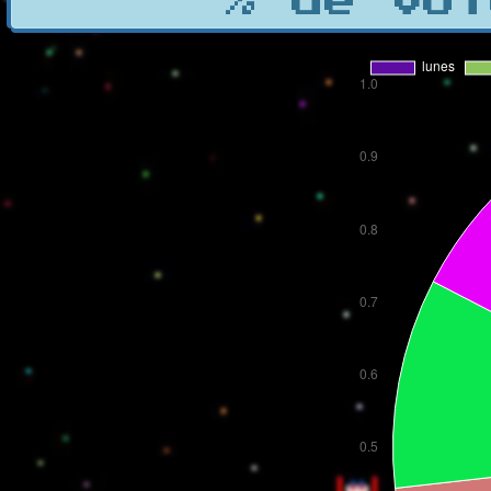
% de vot