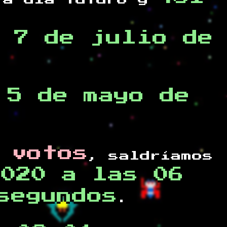
a día futuro y
 7 de julio de
 5 de mayo de
 votos
, saldríamos
2020 a las 06
segundos
.