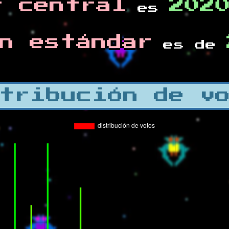
r central
202
es
n estándar
es de
tribución de v