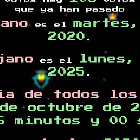
votos hay
votos 
que ya han pasado
cano
martes,
es el
2020
.
jano
lunes,
es el
2025
.
ia de todos los
de octubre de 
6 minutos y 00 