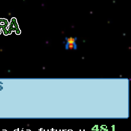
S
481