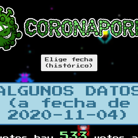
Elige fecha
(histórico)
ALGUNOS DATO
(a fecha de
2020-11-04)
533