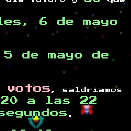
 día futuro y
que
les, 6 de mayo
 5 de mayo de
 votos
, saldríamos
020 a las 22
segundos
.