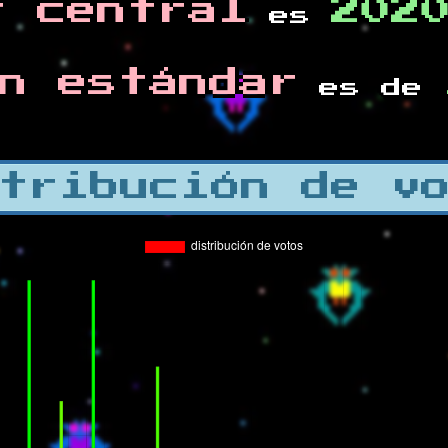
r central
202
es
n estándar
es de
tribución de v