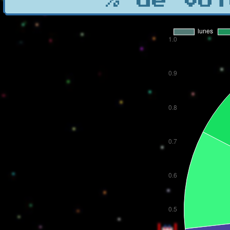
% de vot