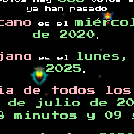
otos hay
votos a
ya han pasado
cano
miérco
es el
de 2020
.
jano
lunes,
es el
2025
.
ia de todos los
 de julio de 2
8 minutos y 09 