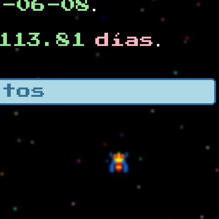
0-06-08
.
113.81
días
.
otos