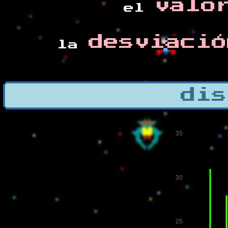
valo
el
desviació
la
dis