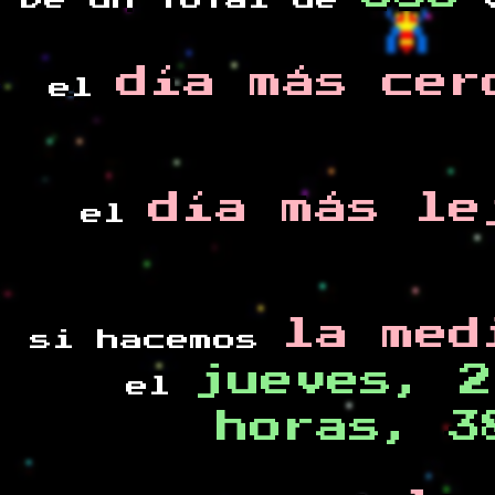
De un total de
v
día más cer
el
día más le
el
la med
si hacemos
jueves, 2
el
horas, 3