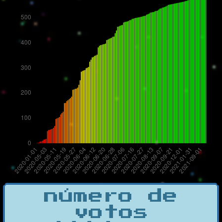
número de
votos