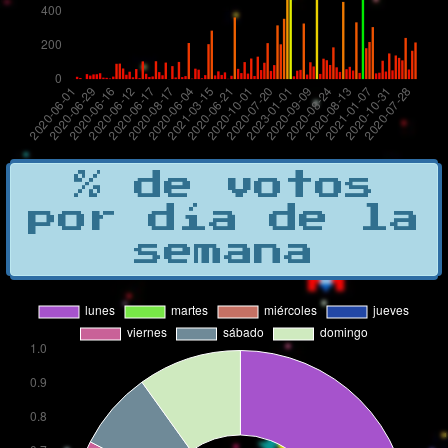
% de votos
por día de la
semana