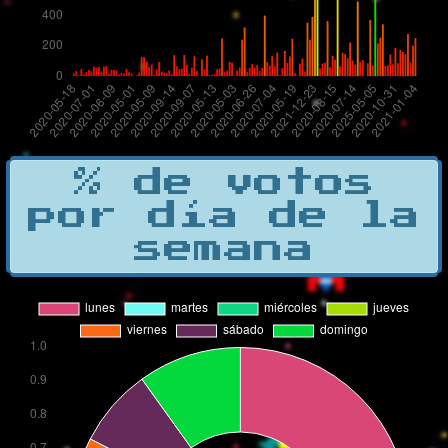
% de votos
por día de la
semana