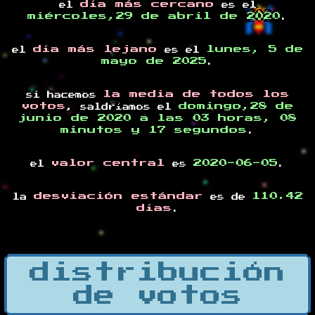
día más cercano
el
es el
miércoles,29 de abril de 2020
.
día más lejano
lunes, 5 de
el
es el
mayo de 2025
.
la media de todos los
si hacemos
votos
domingo,28 de
, saldríamos el
junio de 2020 a las 03 horas, 08
minutos y 17 segundos
.
valor central
2020-06-05
el
es
.
desviación estándar
110.42
la
es de
días
.
distribución
de votos