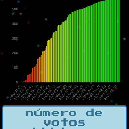
número de
votos