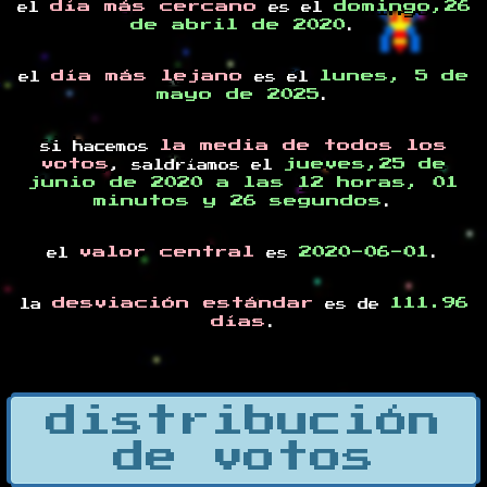
día más cercano
domingo,26
el
es el
de abril de 2020
.
día más lejano
lunes, 5 de
el
es el
mayo de 2025
.
la media de todos los
si hacemos
votos
jueves,25 de
, saldríamos el
junio de 2020 a las 12 horas, 01
minutos y 26 segundos
.
valor central
2020-06-01
el
es
.
desviación estándar
111.96
la
es de
días
.
distribución
de votos