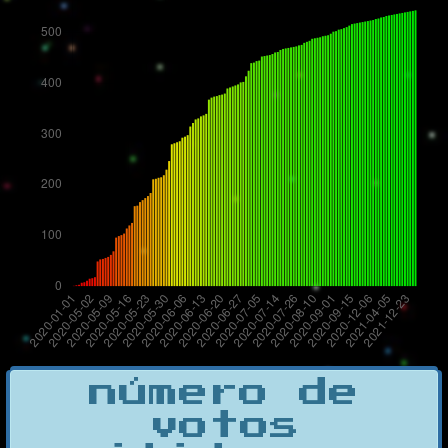
número de
votos