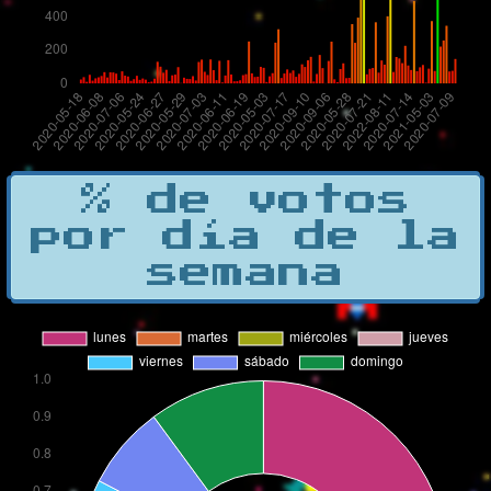
% de votos
por día de la
semana