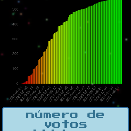
número de
votos