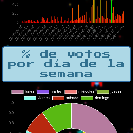
% de votos
por día de la
semana