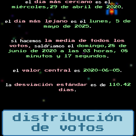
día más cercano
el
es el
miércoles,29 de abril de 2020
.
día más lejano
lunes, 5 de
el
es el
mayo de 2025
.
la media de todos los
si hacemos
votos
domingo,28 de
, saldríamos el
junio de 2020 a las 03 horas, 08
minutos y 17 segundos
.
valor central
2020-06-05
el
es
.
desviación estándar
110.42
la
es de
días
.
distribución
de votos