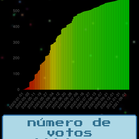
número de
votos