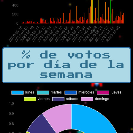
% de votos
por día de la
semana