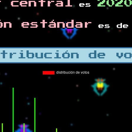
r central
202
es
ón estándar
es d
tribución de v