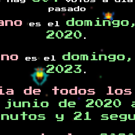
s hay
votos a día
pasado
ano
domingo
es el
2020
.
ano
domingo,
es el
2023
.
ia de todos los
 junio de 2020 
inutos y 21 seg