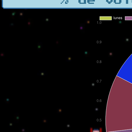
% de vot