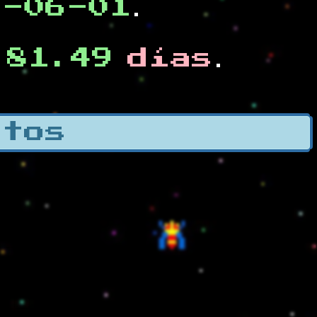
0-06-01
.
81.49
días
e
.
otos