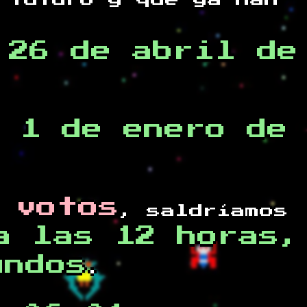
 futuro y
que ya han
,26 de abril de
 1 de enero de
 votos
, saldríamos
a las 12 horas,
undos
.