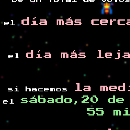
De un total de
voto
día más cerc
el
día más lej
el
la med
si hacemos
sábado,20 de
el
55 m