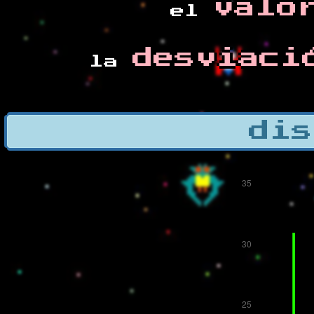
valo
el
desviaci
la
dis