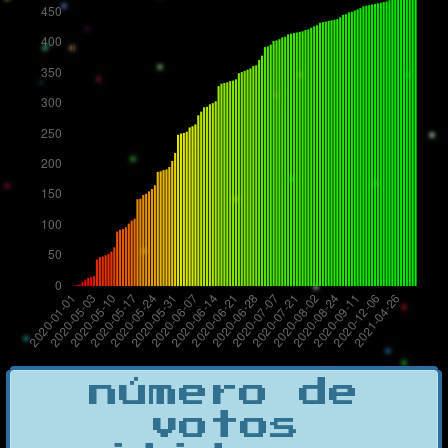
número de
votos