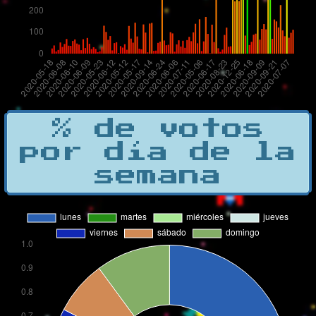
% de votos
por día de la
semana