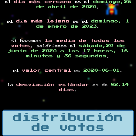
día más cercano
domingo,26
el
es el
de abril de 2020
.
día más lejano
domingo, 1
el
es el
de enero de 2023
.
la media de todos los
si hacemos
votos
sábado,20 de
, saldríamos el
junio de 2020 a las 17 horas, 16
minutos y 36 segundos
.
valor central
2020-06-01
el
es
.
desviación estándar
82.14
la
es de
días
.
distribución
de votos