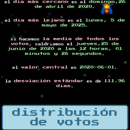
día más cercano
domingo,26
el
es el
de abril de 2020
.
día más lejano
lunes, 5 de
el
es el
mayo de 2025
.
la media de todos los
si hacemos
votos
jueves,25 de
, saldríamos el
junio de 2020 a las 12 horas, 01
minutos y 26 segundos
.
valor central
2020-06-01
el
es
.
desviación estándar
111.96
la
es de
días
.
distribución
de votos