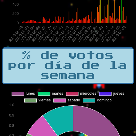
% de votos
por día de la
semana