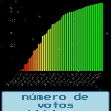
número de
votos