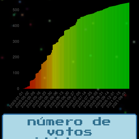
número de
votos