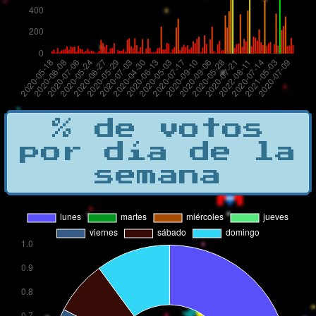
% de votos
por día de la
semana