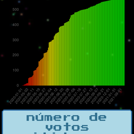
número de
votos