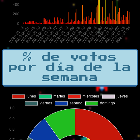
% de votos
por día de la
semana