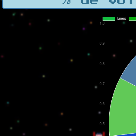
% de vot