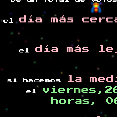
De un total de
voto
día más cerc
el
día más le
el
la med
si hacemos
viernes,2
el
horas, 0