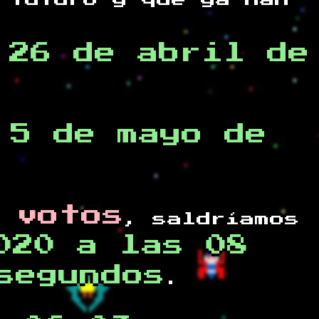
 futuro y
que ya han
,26 de abril de
 5 de mayo de
 votos
, saldríamos
020 a las 08
segundos
.