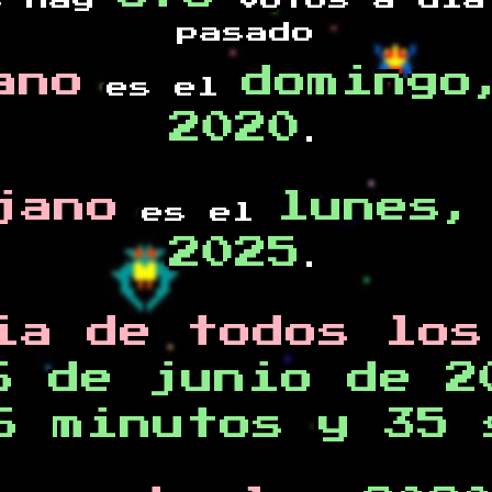
s hay
votos a día
pasado
ano
domingo
es el
2020
.
jano
lunes,
es el
2025
.
ia de todos los
6 de junio de 2
6 minutos y 35 