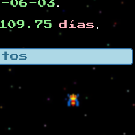
0-06-03
.
109.75
días
.
otos