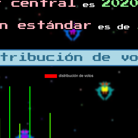
r central
202
es
n estándar
es de
tribución de v