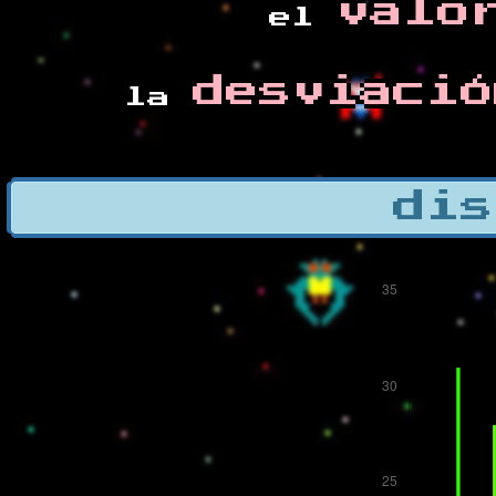
valo
el
desviació
la
dis