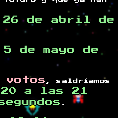
 futuro y
que ya han
,26 de abril de
 5 de mayo de
 votos
, saldríamos
020 a las 21
segundos
.