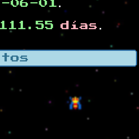
0-06-01
.
111.55
días
.
otos