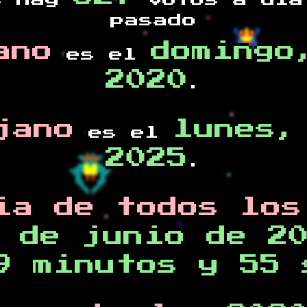
s hay
votos a día
pasado
ano
domingo
es el
2020
.
jano
lunes,
es el
2025
.
ia de todos los
 de junio de 2
9 minutos y 55 