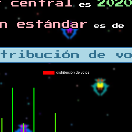
r central
202
es
n estándar
es de
tribución de v