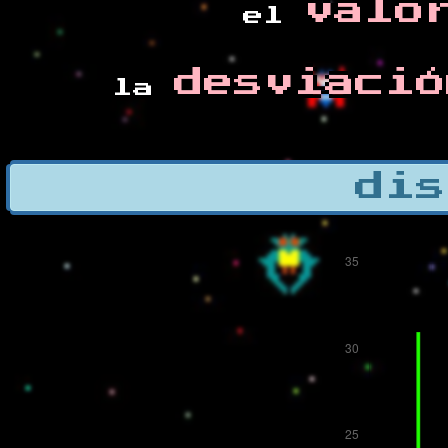
valo
el
desviació
la
dis