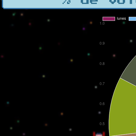
% de vot