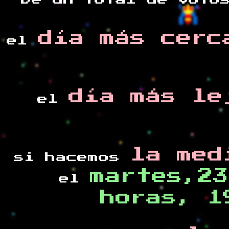
De un total de
voto
día más cerc
el
día más le
el
la med
si hacemos
martes,23
el
horas, 1