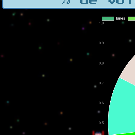
% de vot