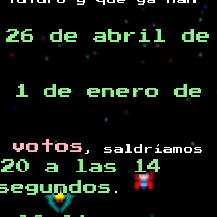
 futuro y
que ya han
,26 de abril de
 1 de enero de
 votos
, saldríamos
020 a las 14
segundos
.