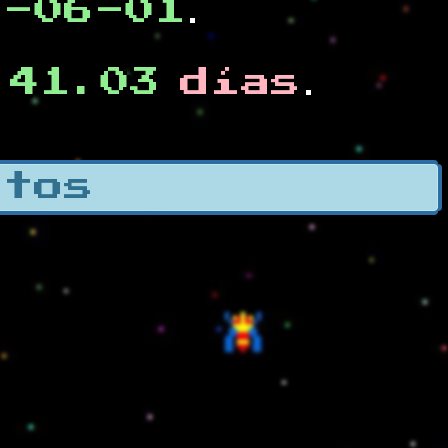
0-06-01
.
41.03
días
e
.
otos