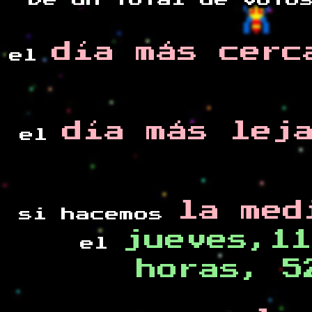
De un total de
voto
día más cerc
el
día más lej
el
la med
si hacemos
jueves,11
el
horas, 5