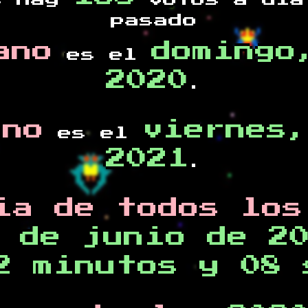
s hay
votos a día
pasado
ano
domingo
es el
2020
.
ano
viernes,
es el
2021
.
ia de todos los
 de junio de 2
2 minutos y 08 