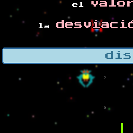
valo
el
desviaci
la
dis