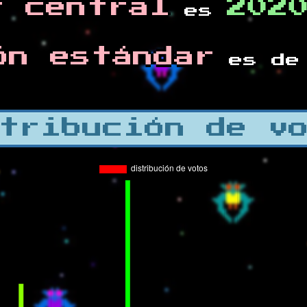
r central
202
es
ón estándar
es d
tribución de v