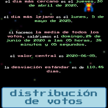
día más cercano
jueves,30
el
es el
de abril de 2020
.
día más lejano
lunes, 5 de
el
es el
mayo de 2025
.
la media de todos los
si hacemos
votos
domingo,28 de
, saldríamos el
junio de 2020 a las 05 horas, 38
minutos y 05 segundos
.
valor central
2020-06-05
el
es
.
desviación estándar
110.48
la
es de
días
.
distribución
de votos