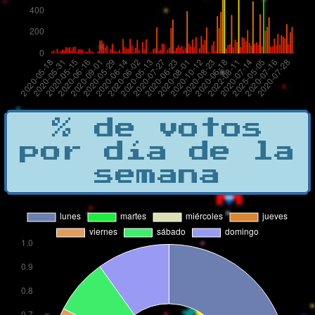
% de votos
por día de la
semana