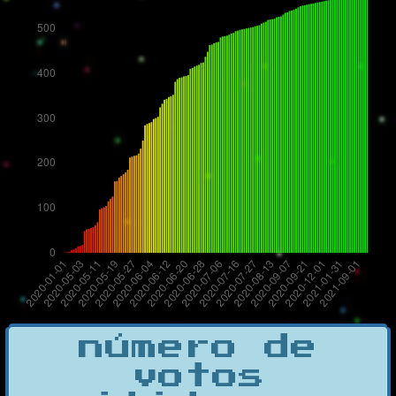
número de
votos