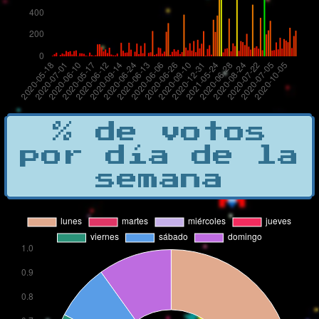
% de votos
por día de la
semana