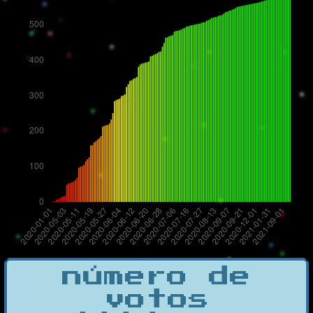
número de
votos