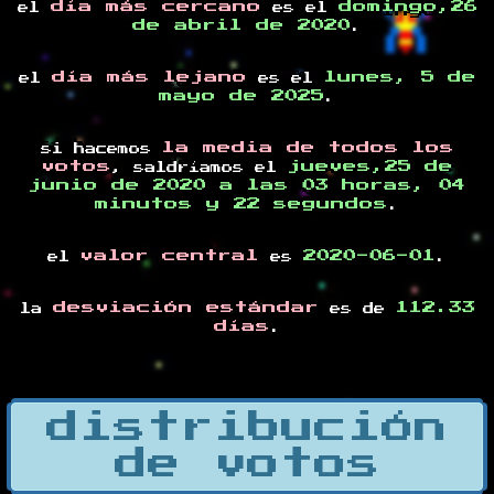
día más cercano
domingo,26
el
es el
de abril de 2020
.
día más lejano
lunes, 5 de
el
es el
mayo de 2025
.
la media de todos los
si hacemos
votos
jueves,25 de
, saldríamos el
junio de 2020 a las 03 horas, 04
minutos y 22 segundos
.
valor central
2020-06-01
el
es
.
desviación estándar
112.33
la
es de
días
.
distribución
de votos