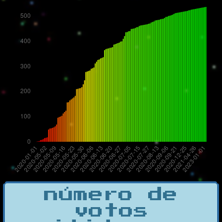
número de
votos