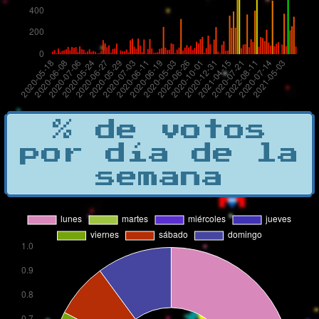
% de votos
por día de la
semana