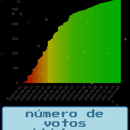
número de
votos