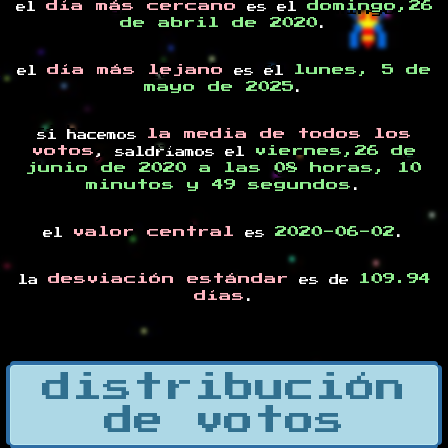
día más cercano
domingo,26
el
es el
de abril de 2020
.
día más lejano
lunes, 5 de
el
es el
mayo de 2025
.
la media de todos los
si hacemos
votos
viernes,26 de
, saldríamos el
junio de 2020 a las 08 horas, 10
minutos y 49 segundos
.
valor central
2020-06-02
el
es
.
desviación estándar
109.94
la
es de
días
.
distribución
de votos