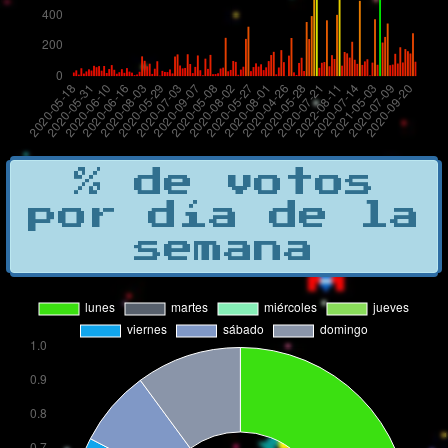
% de votos
por día de la
semana