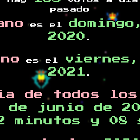
s hay
votos a día
pasado
ano
domingo
es el
2020
.
ano
viernes,
es el
2021
.
ia de todos los
 de junio de 2
2 minutos y 08 