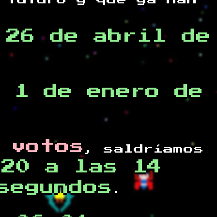
 futuro y
que ya han
,26 de abril de
 1 de enero de
 votos
, saldríamos
020 a las 14
segundos
.