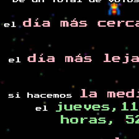
De un total de
voto
día más cerc
el
día más lej
el
la med
si hacemos
jueves,11
el
horas, 5