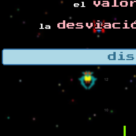
valo
el
desviaci
la
dis