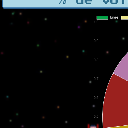
% de vot