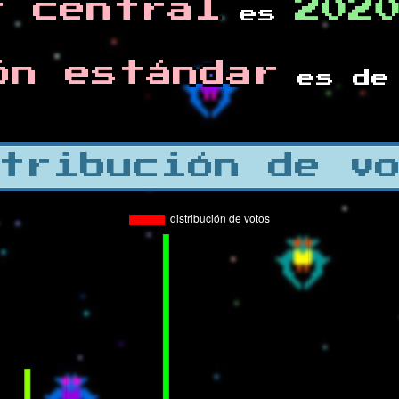
r central
202
es
ón estándar
es d
tribución de v