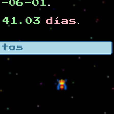
0-06-01
.
41.03
días
e
.
otos