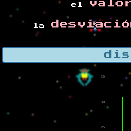
valo
el
desviació
la
dis