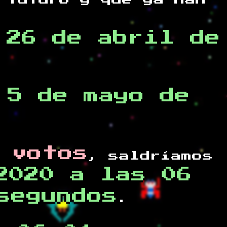
 futuro y
que ya han
,26 de abril de
 5 de mayo de
 votos
, saldríamos
2020 a las 06
segundos
.