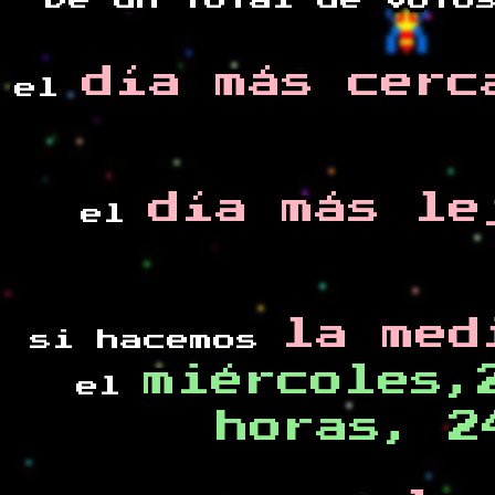
De un total de
voto
día más cerc
el
día más le
el
la med
si hacemos
miércoles,
el
horas, 2