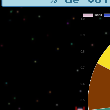
% de vot