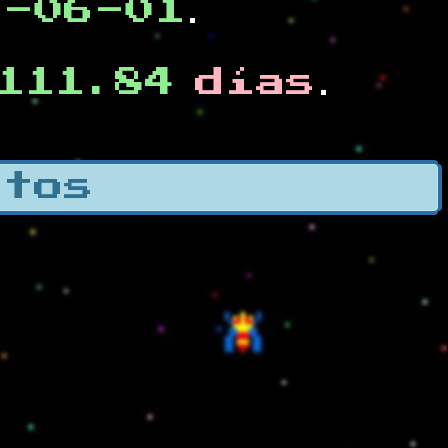
0-06-01
.
111.84
días
.
otos