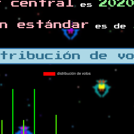
r central
202
es
n estándar
es de
tribución de v