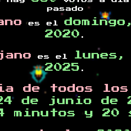
s hay
votos a día
pasado
ano
domingo
es el
2020
.
jano
lunes,
es el
2025
.
ia de todos los
24 de junio de 
4 minutos y 20 