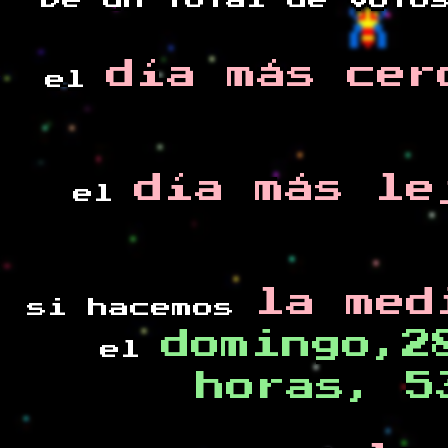
De un total de
voto
día más cer
el
día más le
el
la med
si hacemos
domingo,2
el
horas, 5