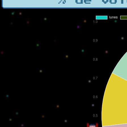
% de vot