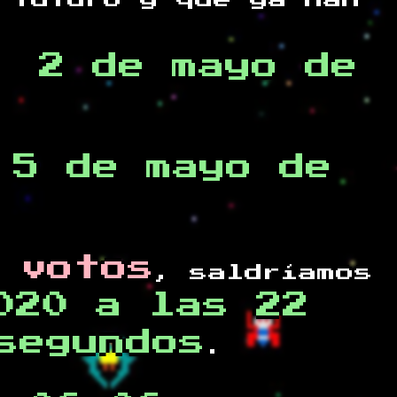
 futuro y
que ya han
, 2 de mayo de
 5 de mayo de
 votos
, saldríamos
020 a las 22
segundos
.