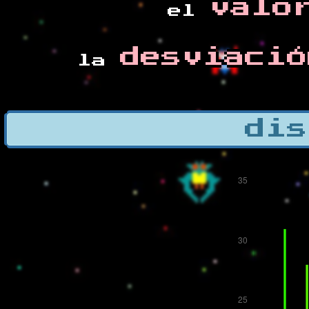
valo
el
desviació
la
dis