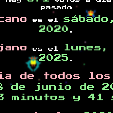
s hay
votos a día
pasado
cano
sábado
es el
2020
.
jano
lunes,
es el
2025
.
ia de todos los
8 de junio de 2
3 minutos y 41 