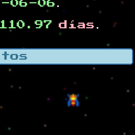
0-06-06
.
110.97
días
.
otos