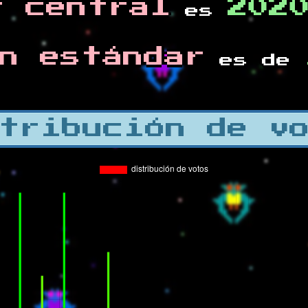
r central
202
es
n estándar
es de
tribución de v