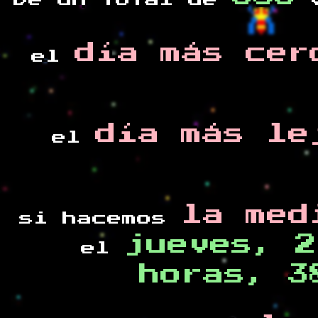
De un total de
v
día más cer
el
día más le
el
la med
si hacemos
jueves, 2
el
horas, 3