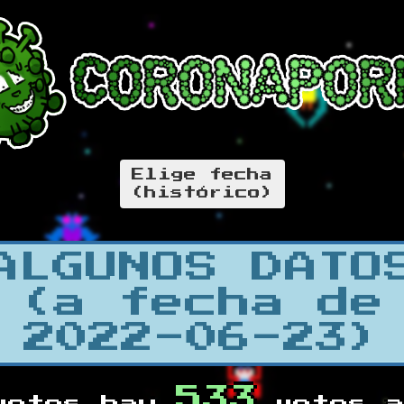
Elige fecha
(histórico)
ALGUNOS DATO
(a fecha de
2022-06-23)
533