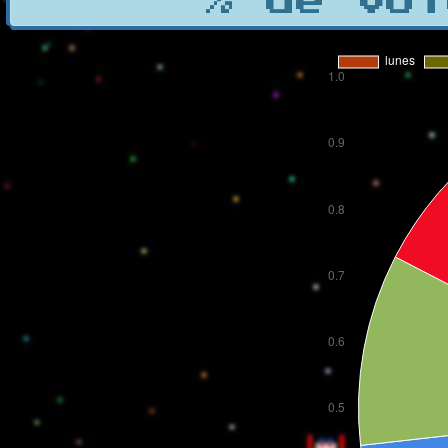
% de vot