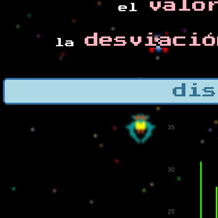
valo
el
desviació
la
dis