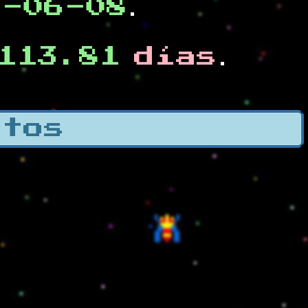
0-06-08
.
113.81
días
.
otos