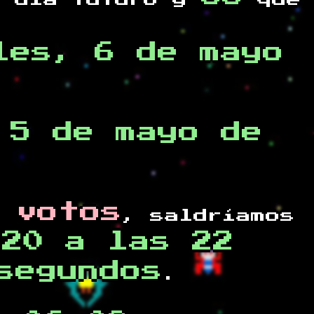
 día futuro y
que
les, 6 de mayo
 5 de mayo de
 votos
, saldríamos
020 a las 22
segundos
.