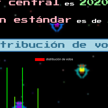
r central
202
es
n estándar
es de
tribución de v