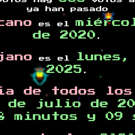
otos hay
votos a
ya han pasado
cano
miérco
es el
de 2020
.
jano
lunes,
es el
2025
.
ia de todos los
 de julio de 2
8 minutos y 09 