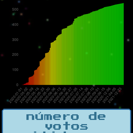
número de
votos