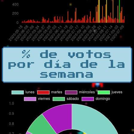
% de votos
por día de la
semana