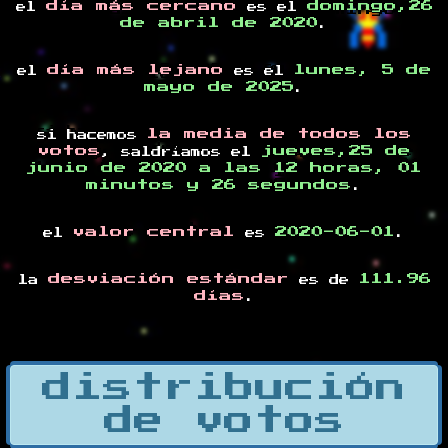
día más cercano
domingo,26
el
es el
de abril de 2020
.
día más lejano
lunes, 5 de
el
es el
mayo de 2025
.
la media de todos los
si hacemos
votos
jueves,25 de
, saldríamos el
junio de 2020 a las 12 horas, 01
minutos y 26 segundos
.
valor central
2020-06-01
el
es
.
desviación estándar
111.96
la
es de
días
.
distribución
de votos