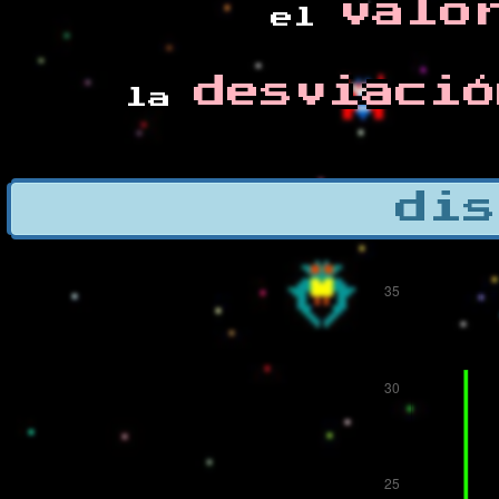
valo
el
desviació
la
dis