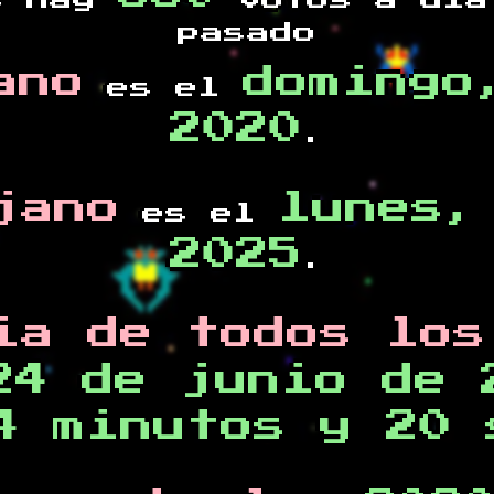
s hay
votos a día
pasado
ano
domingo
es el
2020
.
jano
lunes,
es el
2025
.
ia de todos los
24 de junio de 
4 minutos y 20 