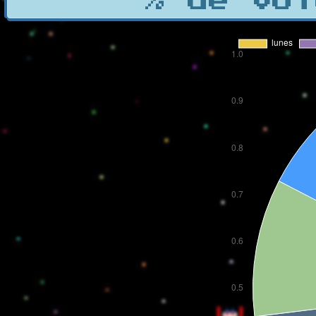
% de vot