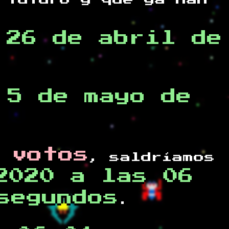
 futuro y
que ya han
,26 de abril de
 5 de mayo de
 votos
, saldríamos
2020 a las 06
segundos
.