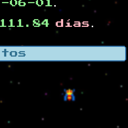
0-06-01
.
111.84
días
.
otos