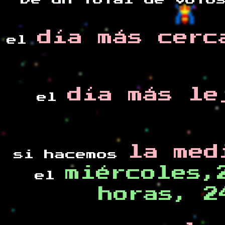
De un total de
voto
día más cerc
el
día más le
el
la med
si hacemos
miércoles,
el
horas, 2