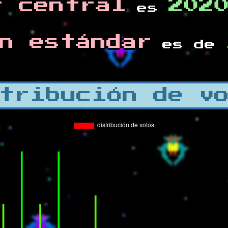
r central
202
es
n estándar
es de
tribución de v