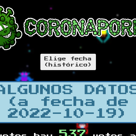
Elige fecha
(histórico)
ALGUNOS DATO
(a fecha de
2022-10-19)
537