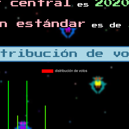
r central
202
es
n estándar
es de
tribución de v