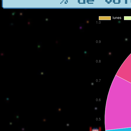
% de vot