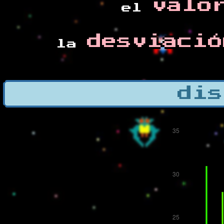
valo
el
desviació
la
dis