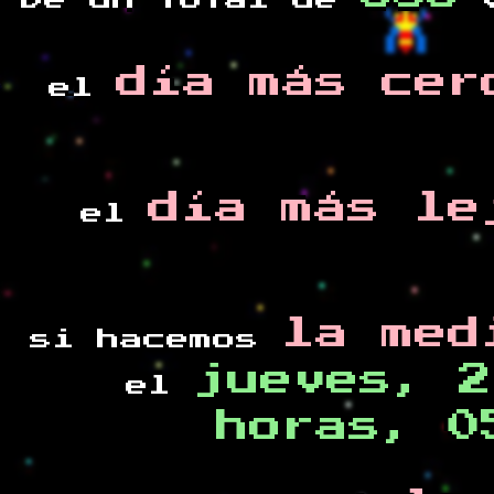
De un total de
v
día más cer
el
día más le
el
la med
si hacemos
jueves, 2
el
horas, 0