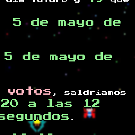
 día futuro y
que
, 5 de mayo de
 5 de mayo de
 votos
, saldríamos
020 a las 12
segundos
.