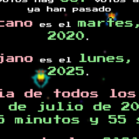
otos hay
votos a
ya han pasado
cano
martes
es el
2020
.
jano
lunes,
es el
2025
.
ia de todos los
 de julio de 2
5 minutos y 55 