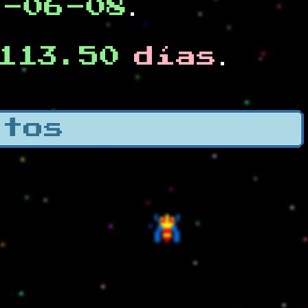
0-06-08
.
113.50
días
.
otos