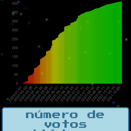
número de
votos