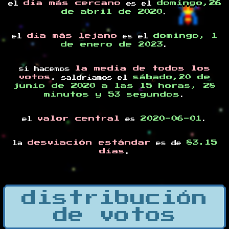
día más cercano
domingo,26
el
es el
de abril de 2020
.
día más lejano
domingo, 1
el
es el
de enero de 2023
.
la media de todos los
si hacemos
votos
sábado,20 de
, saldríamos el
junio de 2020 a las 15 horas, 28
minutos y 53 segundos
.
valor central
2020-06-01
el
es
.
desviación estándar
83.15
la
es de
días
.
distribución
de votos