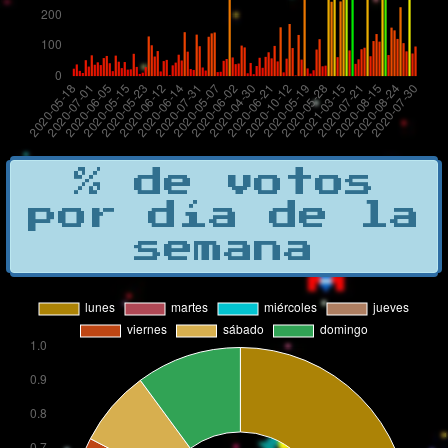
% de votos
por día de la
semana