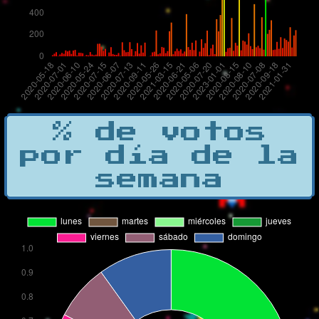
% de votos
por día de la
semana