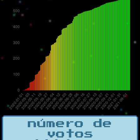
número de
votos