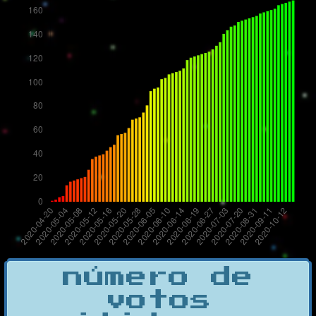
número de
votos