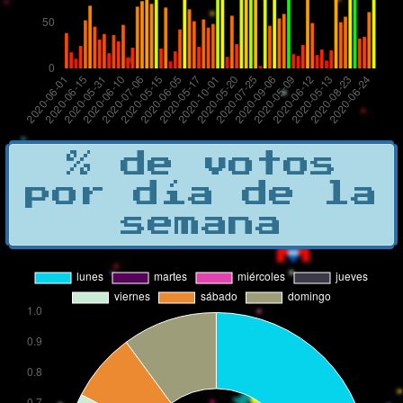
% de votos
por día de la
semana