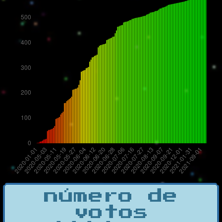
número de
votos