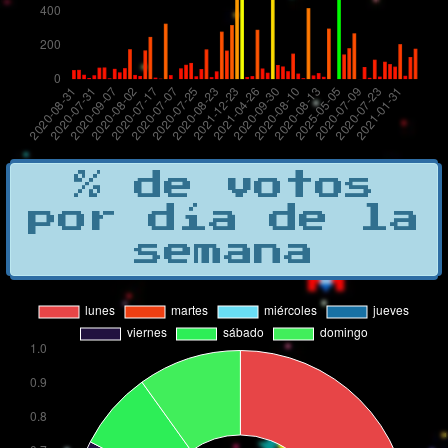
% de votos
por día de la
semana