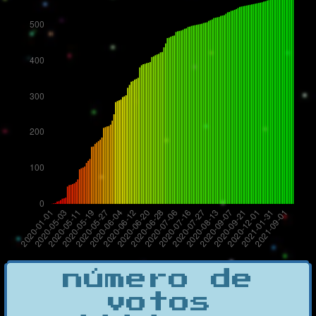
número de
votos