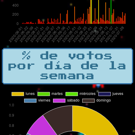
% de votos
por día de la
semana