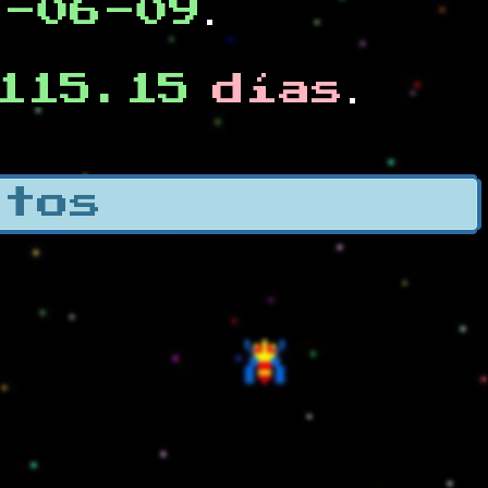
0-06-09
.
115.15
días
.
otos