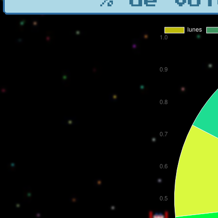
% de vot