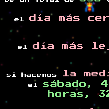
De un total de
v
día más ce
el
día más le
el
la med
si hacemos
sábado, 4
el
horas, 3