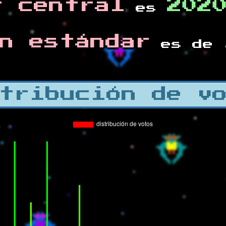
r central
202
es
n estándar
es de
tribución de v