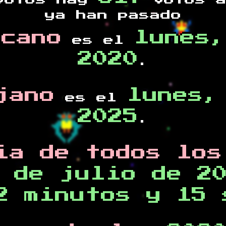
otos hay
votos a
ya han pasado
rcano
lunes,
es el
2020
.
jano
lunes,
es el
2025
.
ia de todos los
 de julio de 2
2 minutos y 15 