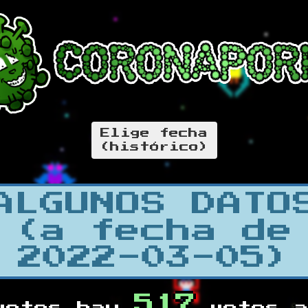
Elige fecha
(histórico)
ALGUNOS DATO
(a fecha de
2022-03-05)
517