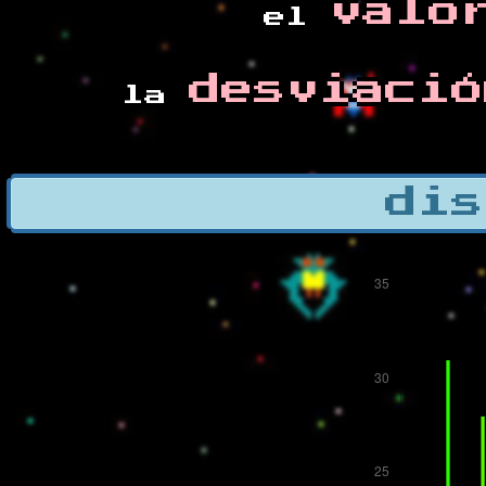
valo
el
desviació
la
dis