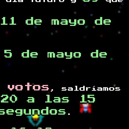
 día futuro y
que
11 de mayo de
 5 de mayo de
 votos
, saldríamos
020 a las 15
segundos
.