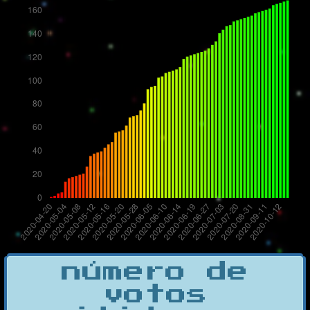
número de
votos