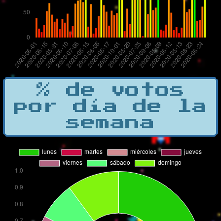
% de votos
por día de la
semana