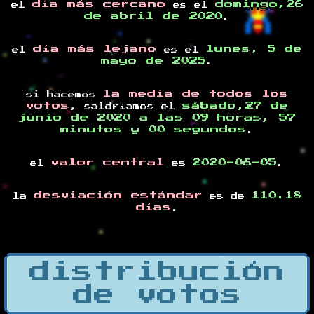
día más cercano
domingo,26
el
es el
de abril de 2020
.
día más lejano
lunes, 5 de
el
es el
mayo de 2025
.
la media de todos los
si hacemos
votos
sábado,27 de
, saldríamos el
junio de 2020 a las 09 horas, 57
minutos y 00 segundos
.
valor central
2020-06-05
el
es
.
desviación estándar
110.18
la
es de
días
.
distribución
de votos