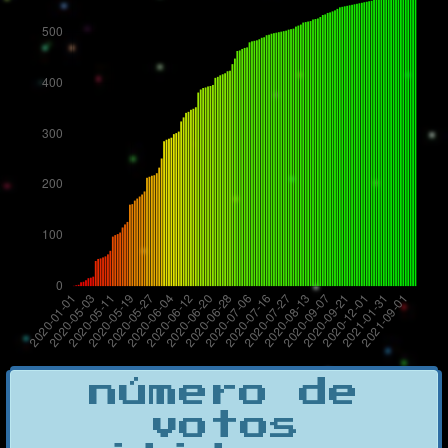
número de
votos