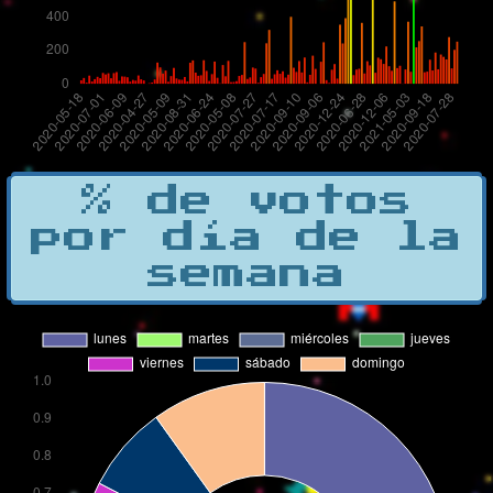
% de votos
por día de la
semana