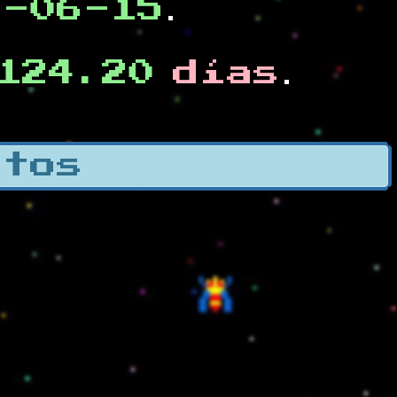
0-06-15
.
124.20
días
.
otos