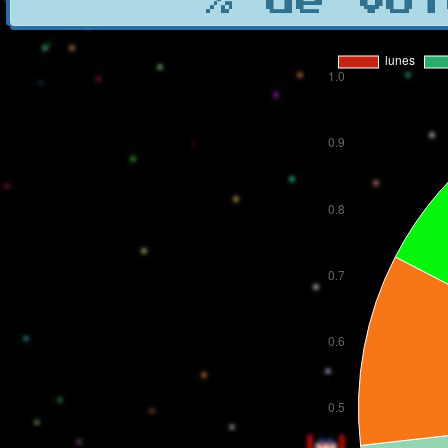
% de vot