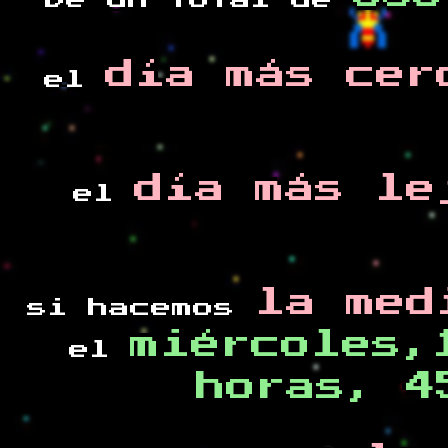
De un total de
día más cer
el
día más le
el
la med
si hacemos
miércoles,
el
horas, 4