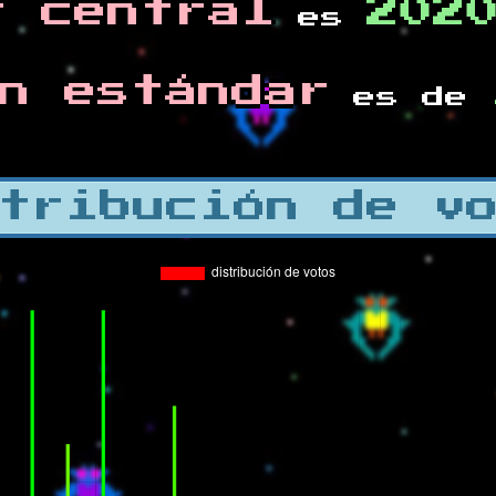
r central
202
es
n estándar
es de
tribución de v