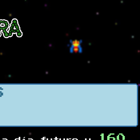
S
160