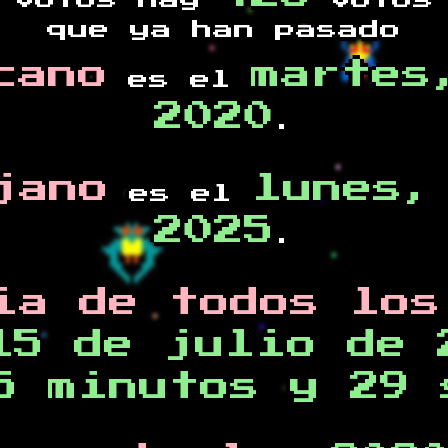
votos hay
votos 
que ya han pasado
cano
martes
es el
2020
.
jano
lunes,
es el
2025
.
ia de todos los
15 de julio de 
5 minutos y 29 