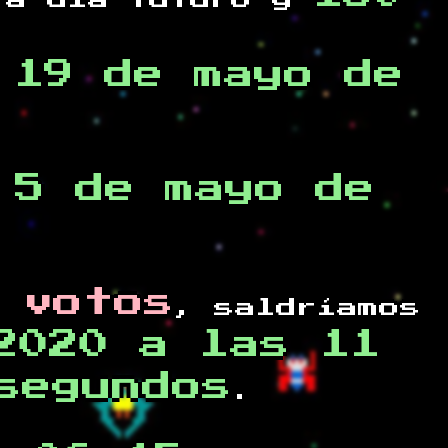
a día futuro y
,19 de mayo de
 5 de mayo de
 votos
, saldríamos
2020 a las 11
segundos
.