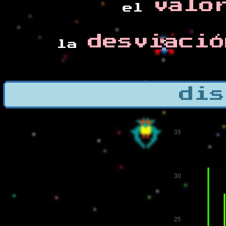
valo
el
desviació
la
dis