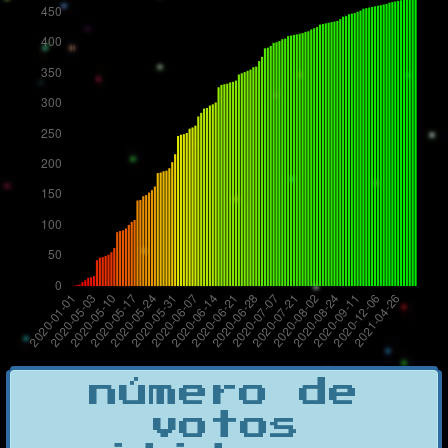
número de
votos