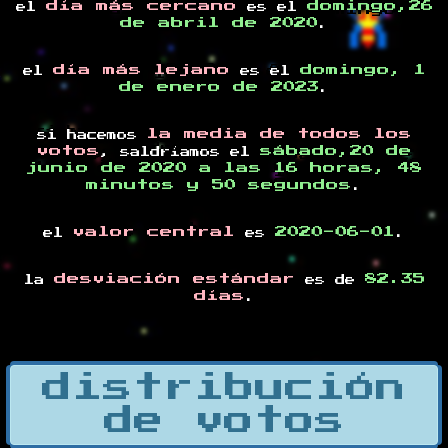
día más cercano
domingo,26
el
es el
de abril de 2020
.
día más lejano
domingo, 1
el
es el
de enero de 2023
.
la media de todos los
si hacemos
votos
sábado,20 de
, saldríamos el
junio de 2020 a las 16 horas, 48
minutos y 50 segundos
.
valor central
2020-06-01
el
es
.
desviación estándar
82.35
la
es de
días
.
distribución
de votos