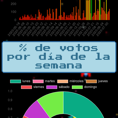
% de votos
por día de la
semana