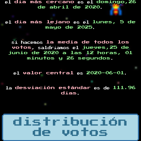
día más cercano
domingo,26
el
es el
de abril de 2020
.
día más lejano
lunes, 5 de
el
es el
mayo de 2025
.
la media de todos los
si hacemos
votos
jueves,25 de
, saldríamos el
junio de 2020 a las 12 horas, 01
minutos y 26 segundos
.
valor central
2020-06-01
el
es
.
desviación estándar
111.96
la
es de
días
.
distribución
de votos