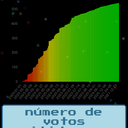
número de
votos