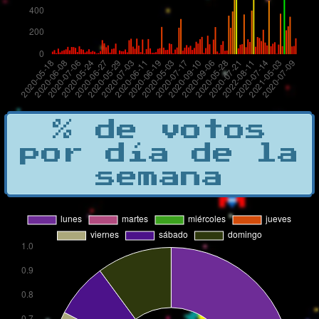
% de votos
por día de la
semana