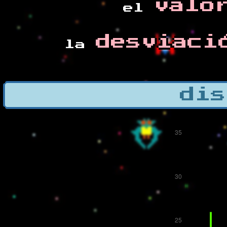
valo
el
desviaci
la
dis