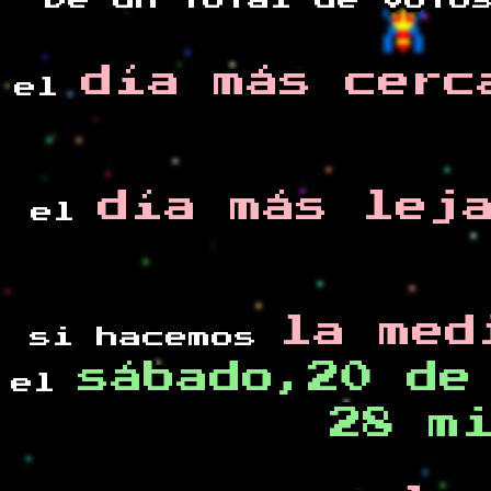
De un total de
voto
día más cerc
el
día más lej
el
la med
si hacemos
sábado,20 de
el
28 m