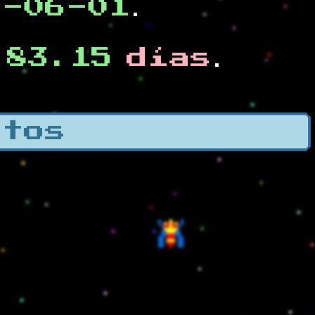
0-06-01
.
83.15
días
e
.
otos