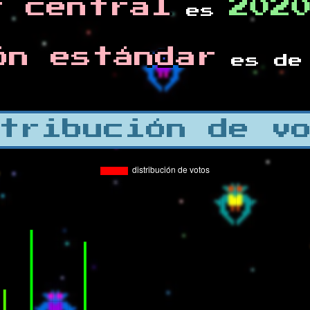
r central
202
es
ón estándar
es d
tribución de v