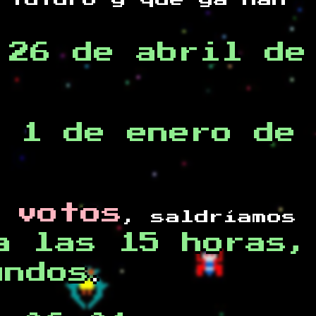
 futuro y
que ya han
,26 de abril de
 1 de enero de
 votos
, saldríamos
a las 15 horas,
undos
.