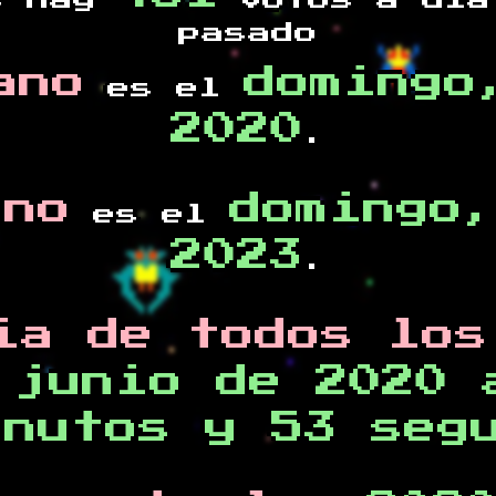
s hay
votos a día
pasado
ano
domingo
es el
2020
.
ano
domingo,
es el
2023
.
ia de todos los
 junio de 2020 
inutos y 53 seg