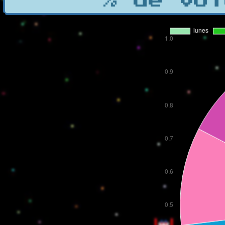
% de vot