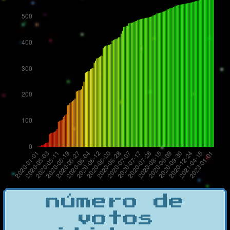
número de
votos