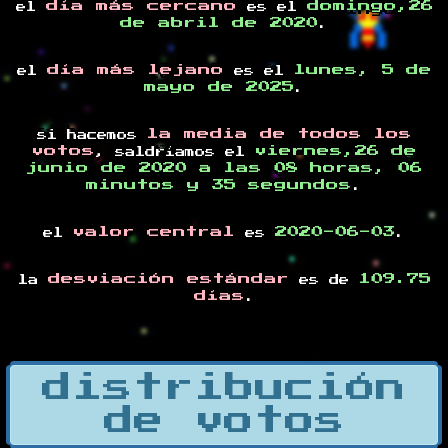
día más cercano
domingo,26
el
es el
de abril de 2020
.
día más lejano
lunes, 5 de
el
es el
mayo de 2025
.
la media de todos los
si hacemos
votos
viernes,26 de
, saldríamos el
junio de 2020 a las 08 horas, 06
minutos y 35 segundos
.
valor central
2020-06-03
el
es
.
desviación estándar
109.75
la
es de
días
.
distribución
de votos