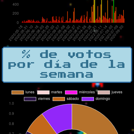
% de votos
por día de la
semana