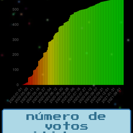
número de
votos