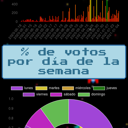
% de votos
por día de la
semana