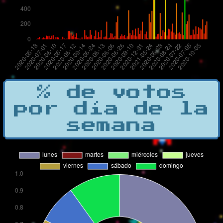
% de votos
por día de la
semana