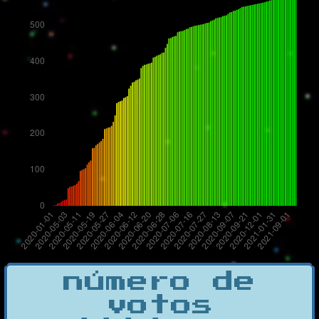
número de
votos