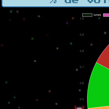
% de vot