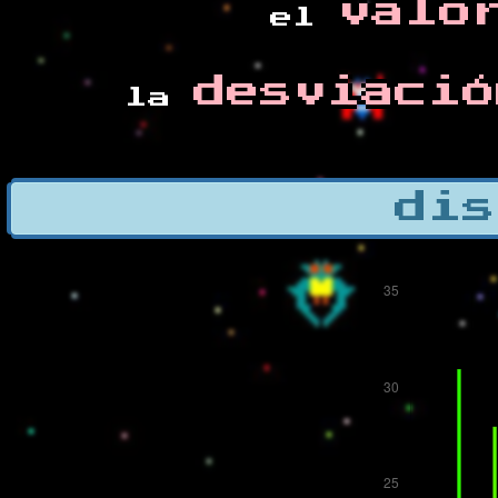
valo
el
desviació
la
dis