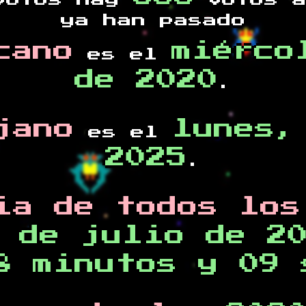
otos hay
votos a
ya han pasado
cano
miérco
es el
de 2020
.
jano
lunes,
es el
2025
.
ia de todos los
 de julio de 2
8 minutos y 09 