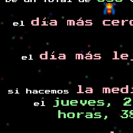
De un total de
v
día más cer
el
día más le
el
la med
si hacemos
jueves, 2
el
horas, 3