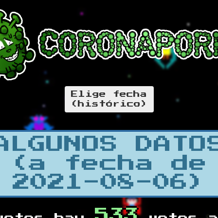
Elige fecha
(histórico)
ALGUNOS DATO
(a fecha de
2021-08-06)
533