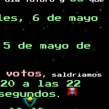
 día futuro y
que
les, 6 de mayo
 5 de mayo de
 votos
, saldríamos
020 a las 22
segundos
.