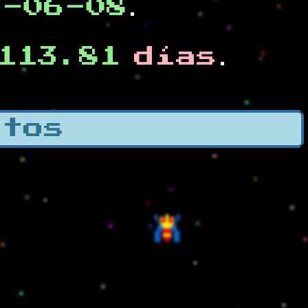
0-06-08
.
113.81
días
.
otos