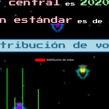
r central
202
es
n estándar
es de
tribución de v