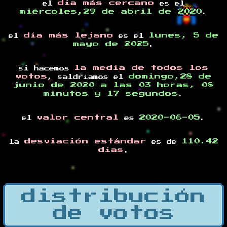
día más cercano
el
es el
miércoles,29 de abril de 2020
.
día más lejano
lunes, 5 de
el
es el
mayo de 2025
.
la media de todos los
si hacemos
votos
domingo,28 de
, saldríamos el
junio de 2020 a las 03 horas, 08
minutos y 17 segundos
.
valor central
2020-06-05
el
es
.
desviación estándar
110.42
la
es de
días
.
distribución
de votos