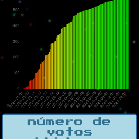
número de
votos