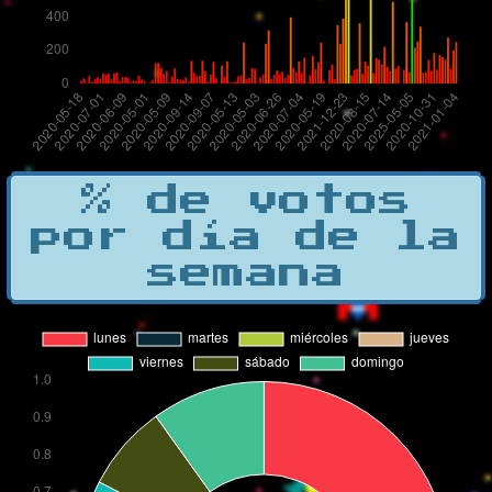
% de votos
por día de la
semana