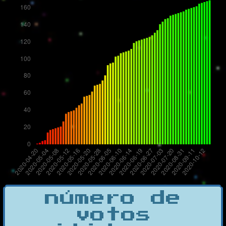
número de
votos