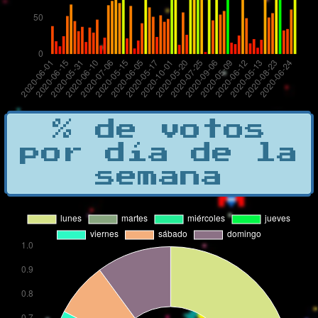
% de votos
por día de la
semana