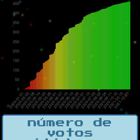
número de
votos