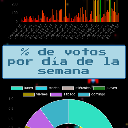
% de votos
por día de la
semana