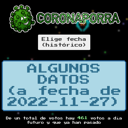
Elige fecha
(histórico)
ALGUNOS
DATOS
(a fecha de
2022-11-27)
461
De un total de
votos hay
votos a día
futuro y
que ya han pasado