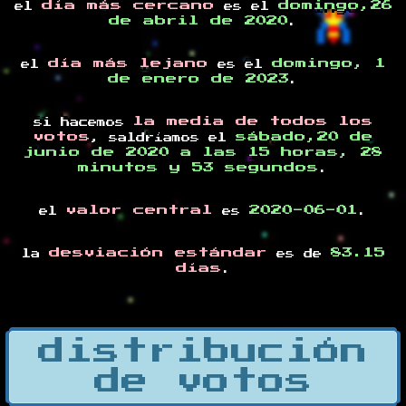
día más cercano
domingo,26
el
es el
de abril de 2020
.
día más lejano
domingo, 1
el
es el
de enero de 2023
.
la media de todos los
si hacemos
votos
sábado,20 de
, saldríamos el
junio de 2020 a las 15 horas, 28
minutos y 53 segundos
.
valor central
2020-06-01
el
es
.
desviación estándar
83.15
la
es de
días
.
distribución
de votos