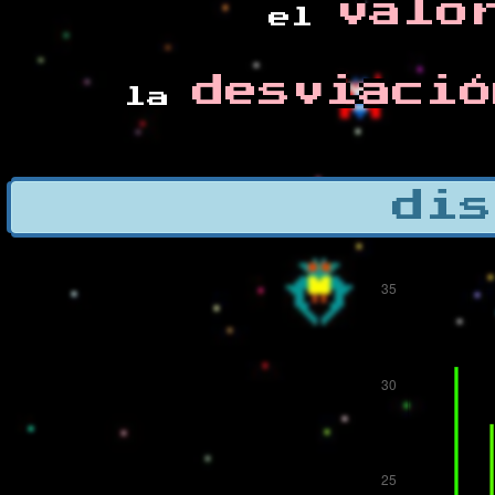
valo
el
desviació
la
dis