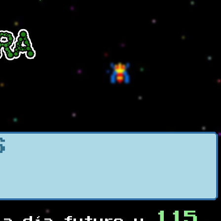
S
115