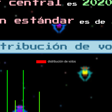
r central
202
es
n estándar
es de
tribución de v