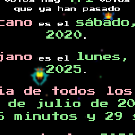
votos hay
votos 
que ya han pasado
cano
sábado
es el
2020
.
jano
lunes,
es el
2025
.
ia de todos los
 de julio de 2
6 minutos y 29 