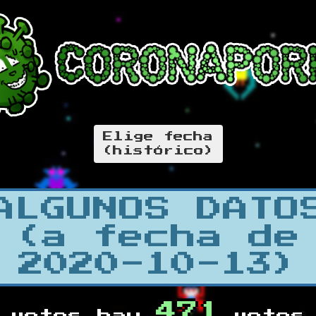
Elige fecha
(histórico)
ALGUNOS DATO
(a fecha de
2020-10-13)
471