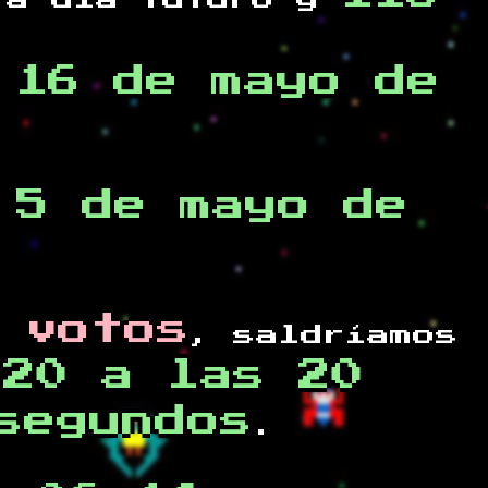
a día futuro y
,16 de mayo de
 5 de mayo de
 votos
, saldríamos
020 a las 20
segundos
.