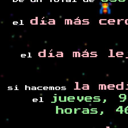
De un total de
día más cer
el
día más le
el
la med
si hacemos
jueves, 9
el
horas, 4