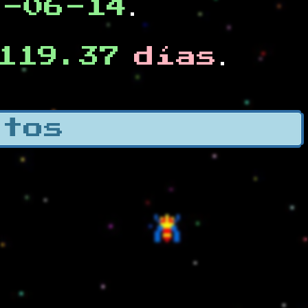
0-06-14
.
119.37
días
.
otos