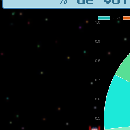
% de vot