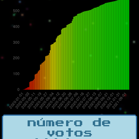
número de
votos