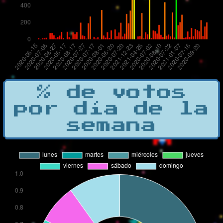
% de votos
por día de la
semana